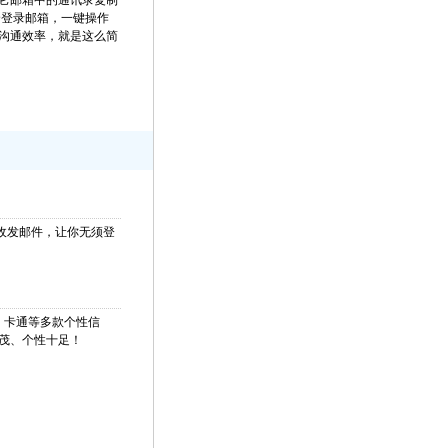
它邮箱中的通讯录复制
逐个登录邮箱，一键操作
沟通效率，就是这么简
软件收发邮件，让你无须登
、卡通等多款个性信
茂、个性十足！